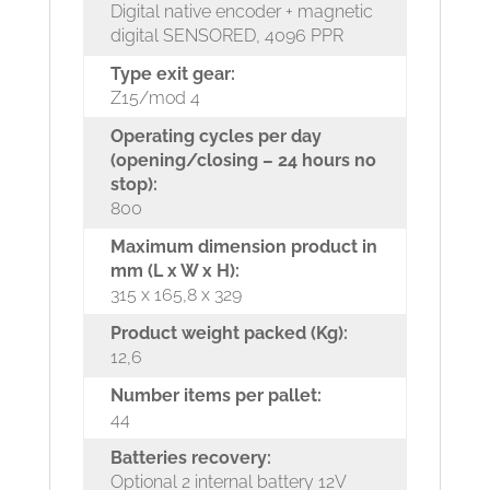
Digital native encoder + magnetic
digital SENSORED, 4096 PPR
Type exit gear:
Z15/mod 4
Operating cycles per day
(opening/closing – 24 hours no
stop):
800
Maximum dimension product in
mm (L x W x H):
315 x 165,8 x 329
Product weight packed (Kg):
12,6
Number items per pallet:
44
Batteries recovery:
Optional 2 internal battery 12V