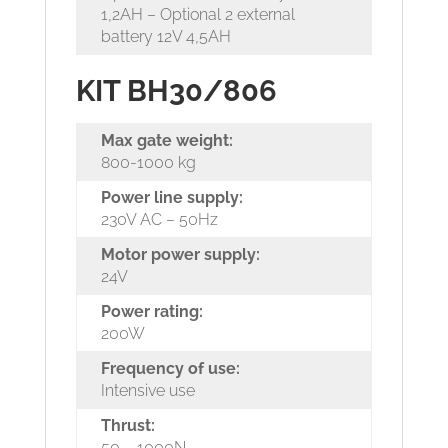
1,2AH – Optional 2 external
battery 12V 4,5AH
KIT BH30/806
Max gate weight:
800-1000 kg
Power line supply:
230V AC – 50Hz
Motor power supply:
24V
Power rating:
200W
Frequency of use:
Intensive use
Thrust:
50 – 1000N