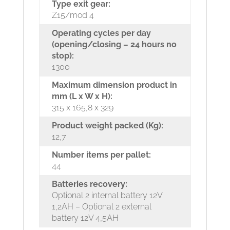
Type exit gear:
Z15/mod 4
Operating cycles per day
(opening/closing – 24 hours no
stop):
1300
Maximum dimension product in
mm (L x W x H):
315 x 165,8 x 329
Product weight packed (Kg):
12,7
Number items per pallet:
44
Batteries recovery:
Optional 2 internal battery 12V
1,2AH – Optional 2 external
battery 12V 4,5AH