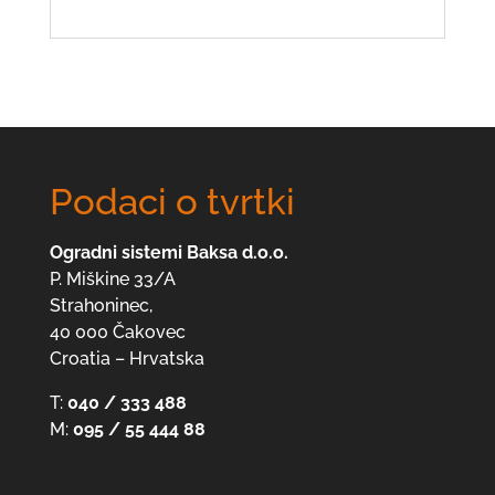
Podaci o tvrtki
Ogradni sistemi Baksa d.o.o.
P. Miškine 33/A
Strahoninec,
40 000 Čakovec
Croatia – Hrvatska
T:
040 / 333 488
M:
095 / 55 444 88