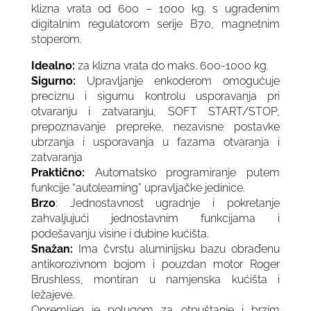
klizna vrata od 600 – 1000 kg. s ugrađenim
digitalnim regulatorom serije B70, magnetnim
stoperom.
Idealno:
za klizna vrata do maks. 600-1000 kg.
Sigurno:
Upravljanje enkoderom omogućuje
preciznu i sigurnu kontrolu usporavanja pri
otvaranju i zatvaranju, SOFT START/STOP,
prepoznavanje prepreke, nezavisne postavke
ubrzanja i usporavanja u fazama otvaranja i
zatvaranja
Praktično:
Automatsko programiranje putem
funkcije “autolearning” upravljačke jedinice.
Brzo
: Jednostavnost ugradnje i pokretanje
zahvaljujući jednostavnim funkcijama i
podešavanju visine i dubine kućišta.
Snažan:
Ima čvrstu aluminijsku bazu obrađenu
antikorozivnom bojom i pouzdan motor Roger
Brushless, montiran u namjenska kućišta i
ležajeve.
Opremljen je polugom za otpuštanje i brzim