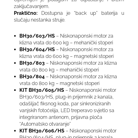
zaključavanjem.
Praktično:
Dostupna je “back up” baterija u
slučaju nestanka struje.
BH30/603/HS
– Niskonaponski motor za
klizna vrata do 600 kg – mehanički stoperi
BH30/604/HS
– Niskonaponski motor za
klizna vrata do 600 kg – magnetski stoperi
BH30/803
– Niskonaponski motor za klizna
vrata do 800 kg – mehanički stoperi
BH30/804
– Niskonaponski motor za klizna
vrata do 800 kg – magnetski stoperi
KIT BH30/605/HS
– Niskonaponski motor
BH30/603/HS, plug-in prijemnik 2 kanala,
odašiljač fiksnog koda, par sinkroniziranih
vanjskih fotoćelija, LED treperavo svjetlo sa
integriranom antenom, prijavna ploča
“Automatsko otvaranje”
KIT BH30/606/HS
– Niskonaponski motor
BH30/604/HS, plug-in prijemnik 2 kanala,